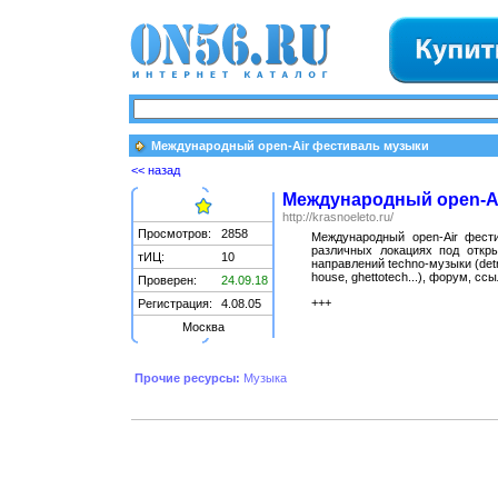
Международный оpen-Air фестиваль музыки
<< назад
Международный оpen-A
http://krasnoeleto.ru/
Просмотров:
2858
Международный оpen-Air фест
различных локациях под откры
тИЦ:
10
направлений techno-музыки (detroi
house, ghettotech...), форум, сс
Проверен:
24.09.18
+++
Регистрация:
4.08.05
Москва
Прочие ресурсы:
Музыка