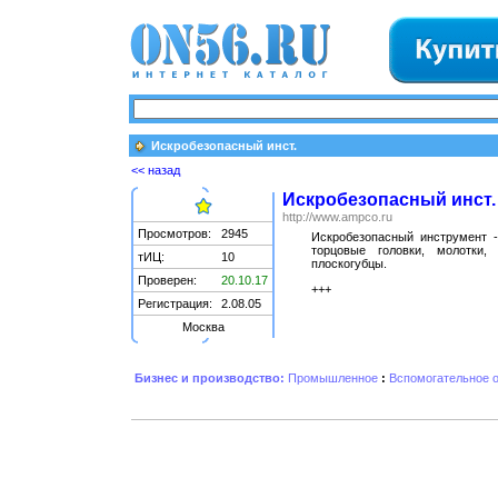
Искробезопасный инст.
<< назад
Искробезопасный инст.
http://www.ampco.ru
Просмотров:
2945
Искробезопасный инструмент - 
торцовые головки, молотки, 
тИЦ:
10
плоскогубцы.
Проверен:
20.10.17
+++
Регистрация:
2.08.05
Москва
Бизнес и производство:
Промышленное
:
Вспомогательное 