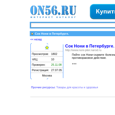
Cок Нони в Петербурге.
<< назад
Cок Нони в Петербурге.
http://www.noni-piter.narod.ru
Просмотров:
1802
Пейте сок Нони-скажите болезн
противораковое действие.
тИЦ:
10
+++
Проверен:
25.11.08
Регистрация:
27.07.05
Москва
Прочие ресурсы:
Товары для красоты и здоровья