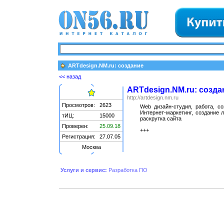
ARTdesign.NM.ru: создание
<< назад
ARTdesign.NM.ru: созда
http://artdesign.nm.ru
Просмотров:
2623
Web дизайн-студия, работа, с
Интернет-маркетинг, создание л
тИЦ:
15000
раскрутка сайта
Проверен:
25.09.18
+++
Регистрация:
27.07.05
Москва
Услуги и сервис:
Разработка ПО