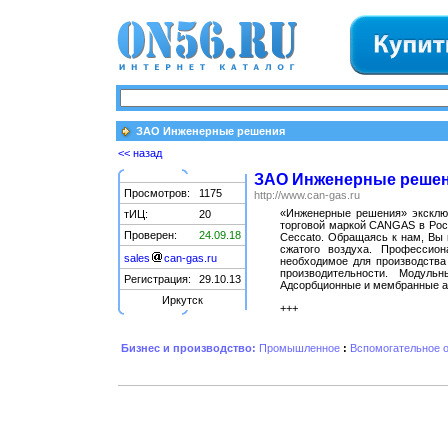
ЗАО Инженерные решения
<< назад
ЗАО Инженерные реше
Просмотров:
1175
http://www.can-gas.ru
«Инженерные решения» эксклю
тИЦ:
20
торговой маркой CANGAS в Рос
Проверен:
24.09.18
Ceccato. Обращаясь к нам, Вы 
сжатого воздуха. Профессио
sales
can-gas.ru
необходимое для производства 
производительности. Модул
Регистрация:
29.10.13
Адсорбционные и мембранные аз
Иркутск
+++
Бизнес и производство:
Промышленное
:
Вспомогательное 