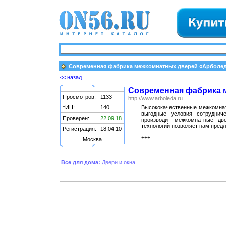
Современная фабрика межкомнатных дверей «Арболе
<< назад
Современная фабрика 
Просмотров:
1133
http://www.arboleda.ru
тИЦ:
140
Высококачественные межкомнат
выгодные условия сотруднич
Проверен:
22.09.18
производит межкомнатные дв
технологий позволяет нам предл
Регистрация:
18.04.10
+++
Москва
Все для дома:
Двери и окна