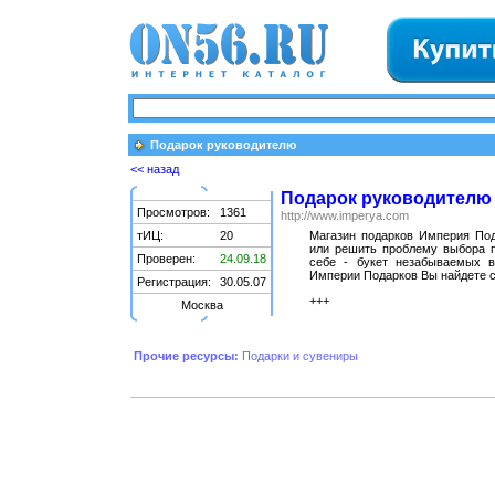
Подарок руководителю
<< назад
Подарок руководителю
Просмотров:
1361
http://www.imperya.com
тИЦ:
20
Магазин подарков Империя По
или решить проблему выбора п
Проверен:
24.09.18
себе - букет незабываемых в
Империи Подарков Вы найдете с
Регистрация:
30.05.07
+++
Москва
Прочие ресурсы:
Подарки и сувениры