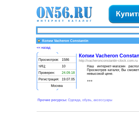
Копии Vacheron Constantin
<< назад
Копии Vacheron Constan
Просмотров:
1586
http://vacheronconstantin-clock.com.ru
тИЦ:
10
Наш интернет-магазин расп
Просмотрев каталог, Вы сможет
Проверен:
24.09.18
невысокой цене.
Регистрация:
19.07.05
+++
Москва
Прочие ресурсы:
Одежда, обувь, аксессуары