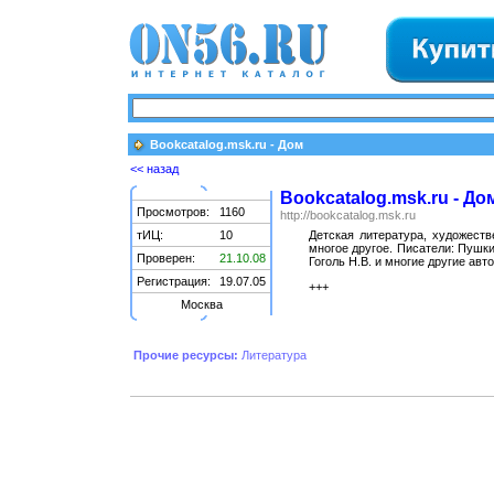
Bookcatalog.msk.ru - Дом
<< назад
Bookcatalog.msk.ru - До
Просмотров:
1160
http://bookcatalog.msk.ru
тИЦ:
10
Детская литература, художеств
многое другое. Писатели: Пушкин
Проверен:
21.10.08
Гоголь Н.В. и многие другие авт
Регистрация:
19.07.05
+++
Москва
Прочие ресурсы:
Литература