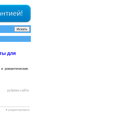
ты для
 и романтические.
рубрики сайта
● редактировать