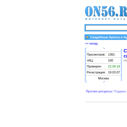
Свадебные букеты и бу
<< назад
С
Просмотров:
1361
с
тИЦ:
100
ht
Проверен:
22.09.18
Регистрация:
19.03.07
Москва
Прочие ресурсы:
Подарки 