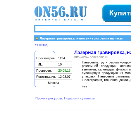
Лазерная гравировка, нанесение логотипа на часы
<< назад
Лазерная гравировка, н
http://www.nanesenie.ru
Просмотров:
1134
Нанесение. ру - рекламно-про
тИЦ:
10
рекламной продукции, специа
вымпелы, календари, флажки и 
Проверен:
20.09.18
сувенирную продукцию из метал
упаковки. Нанесение логотипа
Регистрация:
12.03.07
шелкография, тиснение, деколь)
Москва
+++
Прочие ресурсы:
Подарки и сувениры