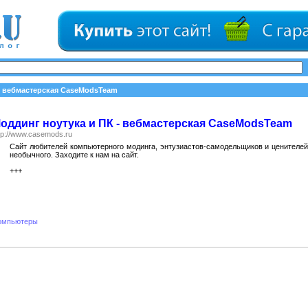
- вебмастерская CaseModsTeam
оддинг ноутука и ПК - вебмастерская CaseModsTeam
tp://www.casemods.ru
Сайт любителей компьютерного модинга, энтузиастов-самодельщиков и ценителей 
необычного. Заходите к нам на сайт.
+++
омпьютеры