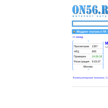
Моддинг ноутука и ПК 
<< назад
М
Просмотров:
1357
ht
тИЦ:
600
Проверен:
24.09.18
Регистрация:
9.03.07
Москва
Компьютерная техника:
К