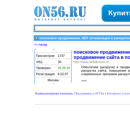
поисковое продвижение, SEO оптимизация и раскрутка 
<< назад
поисковое продвижение,
Просмотров:
1737
продвижение сайта в п
тИЦ:
30
http://www.webdivision.ru
Обеспечим раскрутку и продв
Проверен:
25.09.18
раскрутка сайта, повышение 
Регистрация:
6.02.07
современных программ раскрутк
Москва
+++
Компьютерная техника:
Программы и ИГРЫ
:
Интернет и сет