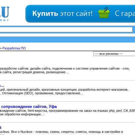
>
Разработка ПО
разработке сайтов: дизайн сайта, подключение к системе управления сайтом - cms,
а сайта, регистрация домена, размещение...
...
ций, оригинальный дизайн, креативные концепции, разработка интернет-магазинов,
 Оптимизация (SEO), провижение, предоставление...
 и сопровождение сайтов, Уфа
овождение сайтов, html-верстка, программирование на заказ на языках php, perl, C#, ASP
ем обработки информации....
t
cleus. Все о Nucleus - плагины, скины, секреты, советы, помощь в настройке и