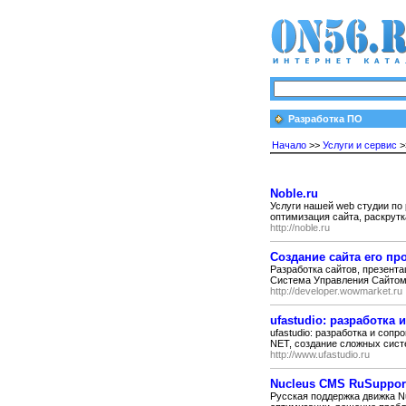
Разработка ПО
Начало
>>
Услуги и сервис
>
Noble.ru
Услуги нашей web студии по 
оптимизация сайта, раскрутк
http://noble.ru
Создание сайта его про
Разработка сайтов, презента
Система Управления Сайтом,
http://developer.wowmarket.ru
ufastudio: разработка
ufastudio: разработка и сопр
NET, создание сложных сист
http://www.ufastudio.ru
Nucleus CMS RuSuppor
Русская поддержка движка Nu