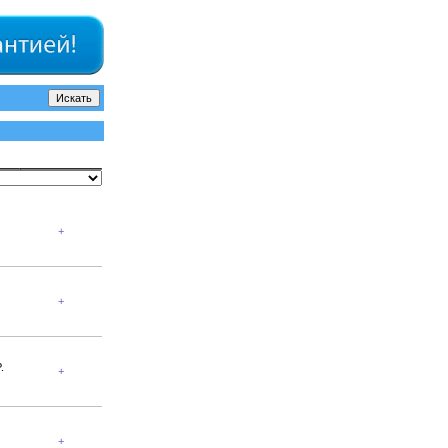
+
+
.
+
+