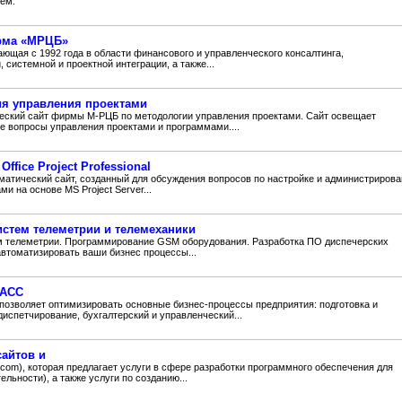
ем.
рма «МРЦБ»
ющая с 1992 года в области финансового и управленческого консалтинга,
системной и проектной интеграции, а также...
ия управления проектами
ический сайт фирмы М-РЦБ по методологии управления проектами. Сайт освещает
ие вопросы управления проектами и программами....
Office Project Professional
тематический сайт, созданный для обсуждения вопросов по настройке и администриров
и на основе MS Project Server...
стем телеметрии и телемеханики
 телеметрии. Программирование GSM оборудования. Разработка ПО диспечерских
автоматизировать ваши бизнес процессы...
ЛАСС
зволяет оптимизировать основные бизнес-процессы предприятия: подготовка и
испетчирование, бухгалтерский и управленческий...
сайтов и
 com), которая предлагает услуги в сфере разработки программного обеспечения для
ельности), а также услуги по созданию...