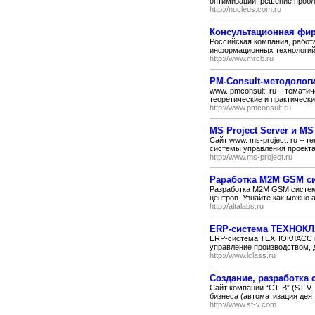
оптимизации, решение пробл
http://nucleus.com.ru
Консультационная фи
Российская компания, работа
информационных технологий, 
http://www.mrcb.ru
PM-Consult-методолог
www. pmconsult. ru – темат
теоретические и практическ
http://www.pmconsult.ru
MS Project Server и MS 
Сайт www. ms-project. ru – 
системы управления проектам
http://www.ms-project.ru
Раработка M2M GSM си
Разработка M2M GSM систем
центров. Узнайте как можно 
http://altalabs.ru
ERP-система ТЕХНОК
ERP-система ТЕХНОКЛАСС по
управление производством, д
http://www.lclass.ru
Создание, разработка 
Сайт компании “СТ-В” (ST-V.
бизнеса (автоматизация деят
http://www.st-v.com