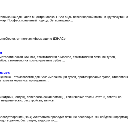
линика находящаяся в центре Москвы. Все виды ветеринарной помощи круглосуточно
онар. Профессиональный подход. Ветеринарная...
omeDoctor.ru - полная иформация о ДЭНАСе
ия
оматологическая клиника, стоматология в Москве, стоматология лечение зубов,
бов, стоматология протезирование зубов,...
иника
ентекс - стоматология для Вас: имплантация зубов, протезирование зубов, отбеливан
еталовая керамика, ортодонтия,...
иатрии (Лондон), психологическая помощь, клинические тесты, статьи, ответы на
невротических расстройств, запись...
оплодотворения (ЭКО) Альтравита проводит лечение бесплодия. Вы найдёте информа
одотворение, бесплодие, андрология,...