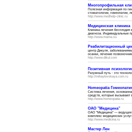
Многопрофильная кли
Полезная информация по гине
стоматологии, гомеопатии, л
http://www.medhelp-clinic.ru
Медицинская клиника
Клиника лечения бесплодия 
диагноза. Индивидуальные п
http://www.mama.su
Реабилитационный це
центр Дикуля, заболеваниями
осанки, лечение позвоночника
http://www.dikul.com
Позитивная психологи
Разумный путь - это технол
http://mihaylovskaya.com.ru
Homeopatia Гомеопати
Система лечения, основанна
средств, которые вызывают в
http://www.homeopatia.ru
ОАО "Медицина"
ОАО "Медицина" — ведущее 
комплекс медицинских услуг 
http://www.medicina.ru
Мастер Лен