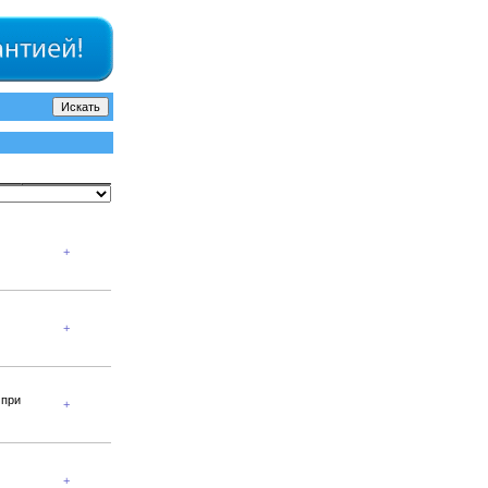
+
+
 при
+
+