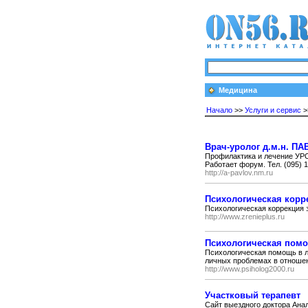
Медицина
Начало
>>
Услуги и сервис
>
Врач-уролог д.м.н. П
Профилактика и лечение УРО
Работает форум. Тел. (095) 
http://a-pavlov.nm.ru
Психологическая корр
Психологическая коррекция 
http://www.zrenieplus.ru
Психологическая пом
Психологическая помощь в л
личных проблемах в отношен
http://www.psiholog2000.ru
Участковый терапевт
Сайт выездного доктора Анали