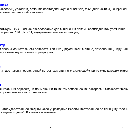
ника
кологии, урологии, лечению бесплодия, сдаче анализов, УЗИ-диагностике, контрацепц
ечению раковых заболеваний....
методом ЭКО. Полное обследование для выяснения причин бесплодия или уточнения
рограммы ЭКО, ИКСИ, внутриматочной инсеминации,...
нтр
 опорно-двигательного аппарата, клиника Дикуля, боли в спине, позвоночник, наруше
, остеохондроз, сколиоз, радикулит,...
я
огия достижения своих целей путем гармоничного взаимодействия с окружающим миро
я
я, главным образом, на применении таких гомеопатических лекарств и гомеопатическ
 организме здорового человека...
негосударственное медицинское учреждение России, построенное по принципу "полн
в одном здании". В клинике принимают...