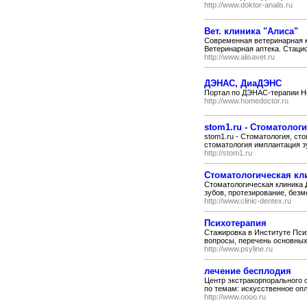
http://www.doktor-analis.ru
Вет. клиника "Алиса"
Современная ветеринарная к
Ветеринарная аптека. Стаци
http://www.alisavet.ru
ДЭНАС, ДиаДЭНС
Портал по ДЭНАС-терапии H
http://www.homedoctor.ru
stom1.ru - Стоматолог
stom1.ru - Стоматология, ст
стоматология имплантация зу
http://stom1.ru
Стоматологическая кл
Стоматологическая клиника Д
зубов, протезирование, безм
http://www.clinic-dentex.ru
Психотерапия
Стажировка в Институте Псих
вопросы, перечень основных 
http://www.psyline.ru
лечение бесплодия
Центр экстракорпорального 
по темам: искусственное опл
http://www.oooo.ru