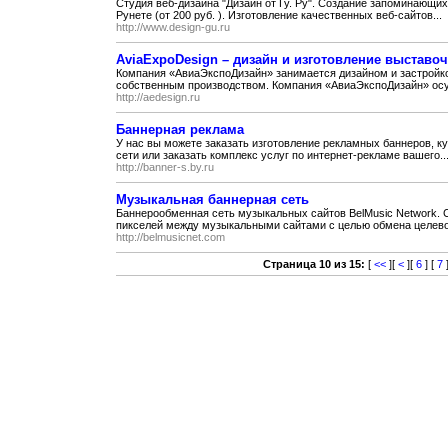
Студия веб-дизайна "Дизайн от Гу. Ру". Создание запоминающ
Рунете (от 200 руб. ). Изготовление качественных веб-сайтов...
http://www.design-gu.ru
AviaExpoDesign – дизайн и изготовление выставо
Компания «АвиаЭкспоДизайн» занимается дизайном и застройк
собственным производством. Компания «АвиаЭкспоДизайн» осу
http://aedesign.ru
Баннерная реклама
У нас вы можете заказать изготовление рекламных баннеров, к
сети или заказать комплекс услуг по интернет-рекламе вашего..
http://banner-s.by.ru
Музыкальная баннерная сеть
Баннерообменная сеть музыкальных сайтов BelMusic Network.
пикселей между музыкальными сайтами с целью обмена целевой
http://belmusicnet.com
Страница 10 из 15:
[
<<
][
<
][
6
] [
7
]