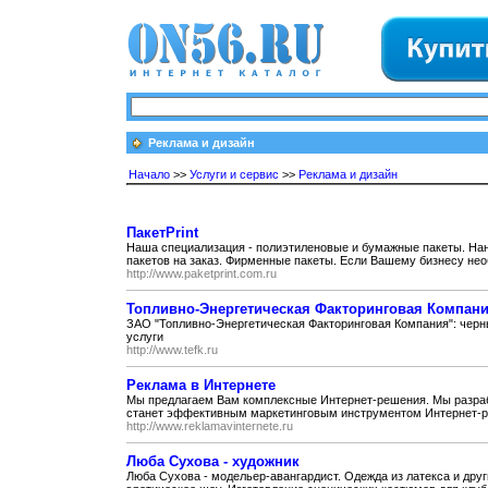
Реклама и дизайн
Начало
>>
Услуги и сервис
>>
Реклама и дизайн
ПакетPrint
Наша специализация - полиэтиленовые и бумажные пакеты. Нане
пакетов на заказ. Фирменные пакеты. Если Вашему бизнесу нео
http://www.paketprint.com.ru
Топливно-Энергетическая Факторинговая Компан
ЗАО "Топливно-Энергетическая Факторинговая Компания": черн
услуги
http://www.tefk.ru
Реклама в Интернете
Мы предлагаем Вам комплексные Интернет-решения. Мы разраб
станет эффективным маркетинговым инструментом Интернет-р
http://www.reklamavinternete.ru
Люба Сухова - художник
Люба Сухова - модельер-авангардист. Одежда из латекса и дру