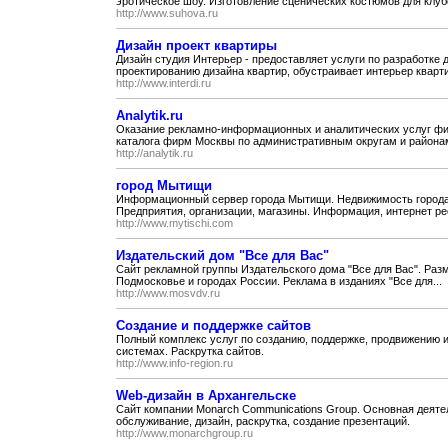
эротическое шоу. Изготовление сценических костюмов для клубо
http://www.suhova.ru
Дизайн проект квартиры
Дизайн студия Интерьер - предоставляет услуги по разработке д
проектированию дизайна квартир, обустраивает интерьер кварти
http://www.interdi.ru
Analytik.ru
Оказание рекламно-информационных и аналитических услуг фи
каталога фирм Москвы по административным округам и районам
http://analytik.ru
город Мытищи
Информационный сервер города Мытищи. Недвижимость города
Предприятия, организации, магазины. Информация, интернет ре
http://www.mytischi.com
Издательский дом "Все для Вас"
Сайт рекламной группы Издательского дома "Все для Вас". Разм
Подмосковье и городах России. Реклама в изданиях "Все для...
http://www.mosvdv.ru
Создание и поддержке сайтов
Полный комплекс услуг по созданию, поддержке, продвижению и
системах. Раскрутка сайтов.
http://www.info-region.ru
Web-дизайн в Архангельске
Сайт компании Monarch Communications Group. Основная деяте
обслуживание, дизайн, раскрутка, создание презентаций.
http://www.monarchgroup.ru