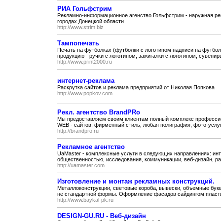
РИА Гольфстрим
Рекламно-информационное агенство Гольфстрим - наружная рекл
городах Донецкой области
http://www.strim.biz
Тампопечать
Печать на футболках (футболки с логотипом надписи на футбол
продукцию - ручки с логотипом, зажигалки с логотипом, сувениры
http://www.print2000.ru
интернет-реклама
Раскрутка сайтов и реклама предприятий от Николая Попкова
http://www.popkov.com
Рекл. агентство BrandPRo
Мы предоставляем своим клиентам полный комплекс профессио
WEB - сайтов, фирменный стиль, любая полиграфия, фото-услуги
http://brandpro.ru
Рекламное агентство
UaMaster - комплексные услуги в следующих направлениях: инте
общественностью, исследования, коммуникации, веб-дизайн, раз
http://uamaster.com
Изготовление и монтаж рекламных конструкций.
Металлоконструкции, световые короба, вывески, объемные букв
не стандартной формы. Оформление фасадов сайдингом пласти
http://www.baykal-pk.ru
DESIGN-GU.RU - Веб-дизайн