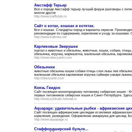
Амстафф Терьер
Всё о породе Амстафф терьер лучший форум разговоры с питм
многое другое
http://www.staffstyle.ru
Сайт о котах, кошках и котятах.
Все о кошках. Стандарты пород и варианты окрасов. Производит
рекомендации по содержанию, кормлению и уходу за кошками. С
http://www.kotenka.net
Карликовые Зверушки
портал о животных и обезьяны, животные, кошки, собаки, птицы, 
обизьянка, игрунка, мармазетка, маленькая обезьяна, карликовая
http://www.obezyanki.com
Обезьянки
животные обезьяны кошки собаки птицы слон львы лев обизьяна
маленькая обезьяна карликовая игрунка саймири уакари львины
http://obezyanki.com
Князь Гвидон
Сайт посвящен монопородному питомнику сибирских кошек - КН
первых питомников сибирских кошек в Санкт-Петербурге. Здесь
http://www.sybicats.hotmail.ru
Aquapage: удивительные рыбки - африканские ц
Сайт посвящен африканским цихлидам из великих африканских 
кормления, разведения. Оформление аквариума для цихлид. Бол
http://www.aquapage.ru
Стаффордширский бульте...