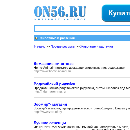
Животные и растения
Начало
>>
Прочие ресурсы
>>
Животные и растения
Домашние животные
Home-Animal - портал о домашних животных и их содержании.
http://www.home-animal.ru
Родезийский риджбек
Продажа щенков родезийского риджбека, питомник собак под Мо
http://ridg.maremma.ru
Зоомир"- магазин
Зоомир"- магазин, где продается все, что необходимо Вашему 
http://www.zoo.of.by
Лучшие саженцы
ИНТЕРНЕТ МАГАЗИН саженцы. Вы сейчас находитесь в месте, 