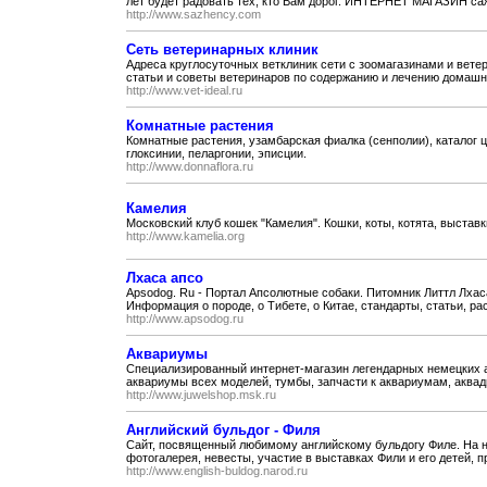
лет будет радовать тех, кто Вам дорог. ИНТЕРНЕТ МАГАЗИН са
http://www.sazhency.com
Сеть ветеринарных клиник
Адреса круглосуточных ветклиник сети с зоомагазинами и вете
статьи и советы ветеринаров по содержанию и лечению домашни
http://www.vet-ideal.ru
Комнатные растения
Комнатные растения, узамбарская фиалка (сенполии), каталог ц
глоксинии, пеларгонии, эписции.
http://www.donnaflora.ru
Камелия
Московский клуб кошек "Камелия". Кошки, коты, котята, выставк
http://www.kamelia.org
Лхаса апсо
Apsodog. Ru - Портал Апсолютные собаки. Питомник Литтл Лхас
Информация о породе, о Тибете, о Китае, стандарты, статьи, рас
http://www.apsodog.ru
Аквариумы
Специализированный интернет-магазин легендарных немецких
аквариумы всех моделей, тумбы, запчасти к аквариумам, аквадиз
http://www.juwelshop.msk.ru
Английский бульдог - Филя
Сайт, посвященный любимому английскому бульдогу Филе. На н
фотогалерея, невесты, участие в выставках Фили и его детей, п
http://www.english-buldog.narod.ru