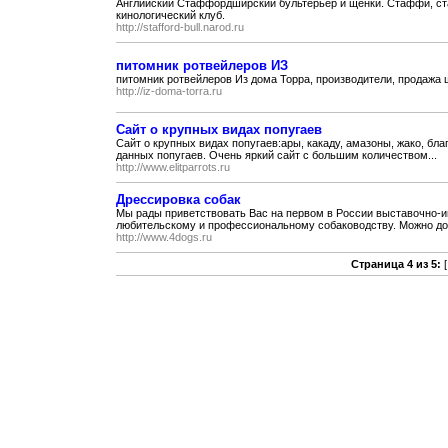
Английский Стаффордширский бультерьер и щенки. Стаффи, ст
кинологический клуб.
http://stafford-bull.narod.ru
питомник ротвейлеров ИЗ
питомник ротвейлеров Из дома Торра, производители, продажа
http://iz-doma-torra.ru
Сайт о крупных видах попугаев
Сайт о крупных видах попугаев:ары, какаду, амазоны, жако, бл
данных попугаев. Очень яркий сайт с большим количеством...
http://www.elitparrots.ru
Дрессировка собак
Мы рады приветствовать Вас на первом в России выставочно
любительскому и профессиональному собаководству. Можно долг
http://www.4dogs.ru
Страница 4 из 5: