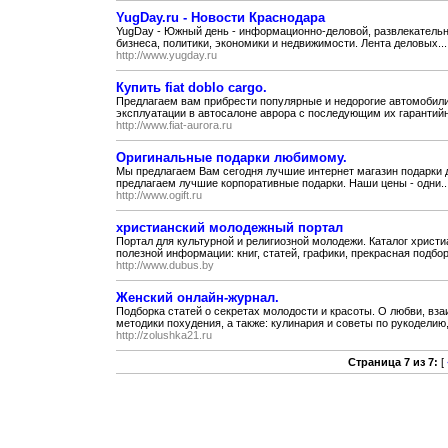
YugDay.ru - Новости Краснодара
YugDay - Южный день - информационно-деловой, развлекательн
бизнеса, политики, экономики и недвижимости. Лента деловых...
http://www.yugday.ru
Купить fiat doblo cargo.
Предлагаем вам прибрести популярные и недорогие автомобили f
эксплуатации в автосалоне аврора с последующим их гарантийн
http://www.fiat-aurora.ru
Оригинальные подарки любимому.
Мы предлагаем Вам сегодня лучшие интернет магазин подарки
предлагаем лучшие корпоративные подарки. Наши цены - одни..
http://www.ogift.ru
христианский молодежный портал
Портал для культурной и религиозной молодежи. Каталог христ
полезной информации: книг, статей, графики, прекрасная подборк
http://www.dubus.by
Женский онлайн-журнал.
Подборка статей о секретах молодости и красоты. О любви, в
методики похудения, а также: кулинария и советы по рукоделию,
http://zolushka21.ru
Страница 7 из 7:
[