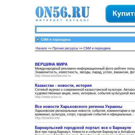
СМИ и периодика
Начало
>>
Прочие ресурсы
>>
СМИ и периодика
ВЕРШИНА МИРА
Международный рекламно-информационный фото-рейтинг попул
Знаменитость, известность, звезды, парад, успех, вакансии, фот
http://www.worldacme.ru
Казахстан - новости, история
Сетевой журнал о современной казахстанской культуре. Авторс
художественные акции, кино, интервью, события культурной жизн
http://www.arba.ru
Все новости Харьковского региона Украины
Харьковские региональные новости, события, комментарии и пр
криминал, культура, спорт, городские события и официальные...
http://kharkiv.info
Барнаульский городской портал: все о Барнауле
Все про город Барнаул. Новости и события Барнаула и Алтайск