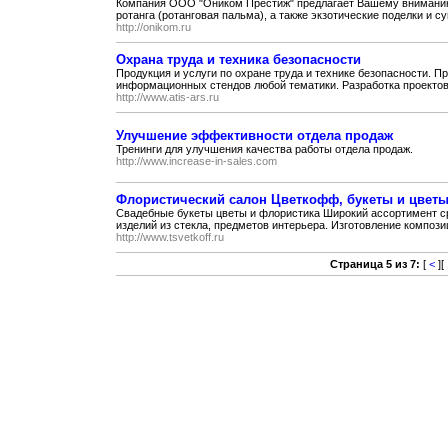
Компания ООО "Оником Престиж" предлагает Вашему вниманию 
ротанга (ротанговая пальма), а также экзотические поделки и су
http://onikom.ru
Охрана труда и техника безопасности
Продукция и услуги по охране труда и технике безопасности. П
информационных стендов любой тематики. Разработка проектов 
http://www.atis-ars.ru
Улучшение эффективности отдела продаж
Тренинги для улучшения качества работы отдела продаж.
http://www.increase-in-sales.com
Флористический салон Цветкофф, букеты и цветы
Свадебные букеты цветы и флористика Широкий ассортимент ср
изделий из стекла, предметов интерьера. Изготовление композиц
http://www.tsvetkoff.ru
Страница 5 из 7:
[
<
][