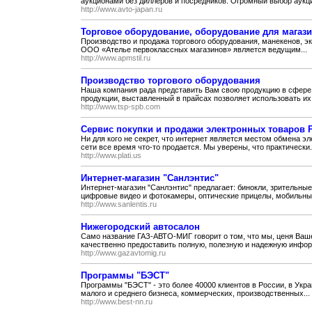
аукционами без диллеров и посредников. Огромный выбор аукци
http://www.avto-japan.ru
Торговое оборудование, оборудование для магаз
Производство и продажа торгового оборудования, манекенов, э
ООО «Ателье первоклассных магазинов» является ведущим...
http://www.apmstil.ru
Производство торгового оборудования
Наша компания рада представить Вам свою продукцию в сфере
продукции, выставленный в прайсах позволяет использовать их 
http://www.tsp-spb.com
Сервис покупки и продажи электронных товаров Pl
Ни для кого не секрет, что интернет является местом обмена 
сети все время что-то продается. Мы уверены, что практически.
http://www.plati.us
Интернет-магазин "Санлэнтис"
Интернет-магазин "Санлэнтис" предлагает: бинокли, зрительные
цифровые видео и фотокамеры, оптические прицелы, мобильные
http://www.sanlentis.ru
Нижегородский автосалон
Само название ГАЗ-АВТО-МИГ говорит о том, что мы, ценя Ваш
качественно предоставить полную, полезную и надежную инфор
http://www.gazavtomig.ru
Программы "БЭСТ"
Программы "БЭСТ" - это более 40000 клиентов в России, в Укр
малого и среднего бизнеса, коммерческих, производственных...
http://www.best-nn.ru