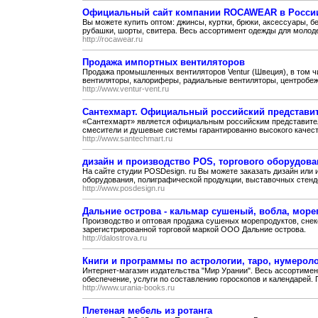
Официальный сайт компании ROCAWEAR в Росси
Вы можете купить оптом: джинсы, куртки, брюки, аксессуары, б
рубашки, шорты, свитера. Весь ассортимент одежды для молоде
http://rocawear.ru
Продажа импортных вентиляторов
Продажа промышленных вентиляторов Ventur (Швеция), в том ч
вентиляторы, калориферы, радиальные вентиляторы, центробеж
http://www.ventur-vent.ru
Сантехмарт. Официальный российский представи
«Сантехмарт» является официальным российским представите
смесители и душевые системы гарантированно высокого качеств
http://www.santechmart.ru
дизайн и производство POS, торгового оборудов
На сайте студии POSDesign. ru Вы можете заказать дизайн или 
оборудования, полиграфической продукции, выставочных стенд
http://www.posdesign.ru
Дальние острова - кальмар сушеный, вобла, мор
Производство и оптовая продажа сушеных морепродуктов, снеков
зарегистрированной торговой маркой ООО Дальние острова.
http://dalostrova.ru
Книги и программы по астрологии, таро, нумерол
Интернет-магазин издательства "Мир Урании". Весь ассортиме
обеспечение, услуги по составлению гороскопов и календарей. П
http://www.urania-books.ru
Плетеная мебель из ротанга