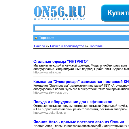
Торговля
Начало
>>
Бизнес и производство
>>
Торговля
Cтильная одежда “ИНТРИГО”
Магазины мужской и женской одежды. Модели любых размеров
оборудование. Индивидуальный подход. Прайс-лист. Адреса маг
http://www.intrigo.ru
Компания "Электросарг" занимается поставкой К
Компания "Электросарг" занимается поставкой КИПиА, электро
оборудования используемого в энергетике, тяжёлой промышленн
http://www.elektrosarg.ru
Посуда и оборудование для нефтянников
Оптовые поставки посуды, оптовые поставки бурильной трубы,
и ПРС (профилактический ремонт скважин), поставка запорной..
http://www.delta-lider.ru
Япония Авто - прямые поставки авто из Японии.
Япония Авто - прямые поставки автомобилей и спецтехники из 