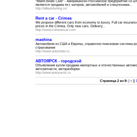
"Miami Boats Club" - Американско-Российское предприятие со 
является продажа яхт, катеров, автомобилей и спецтехники...
http://allautotuning.ru/
Rent a car - Crimea
We propose different cars from economy to luxury. Full car insurance
prices in the Crimea. Only new cars. Delivery...
http://www.crimeancar.com
mashina
Автомобили из США и Европы, справочно-поисковая система ро
страхование
http://www.autostate.ru
АВТОЯРСК - городской
Объявления купли-продажи импортных и отечественных автомоб
автозапчасти, авторазборки.
http://www.autoyarsk.ru
Страница 2 из 9:
[
<
][