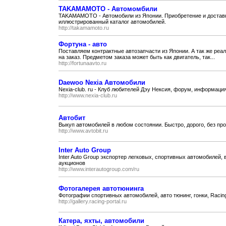
TAKAMAMOTO - Автомомбили
TAKAMAMOTO - Автомобили из Японии. Приобретение и достав
иллюстрированный каталог автомобилей.
http://takamamoto.ru
Фортуна - авто
Поставляем контрактные автозапчасти из Японии. А так же ре
на заказ. Предметом заказа может быть как двигатель, так...
http://fortunaavto.ru
Daewoo Nexia Автомобили
Nexia-club. ru - Клуб любителей Дэу Нексия, форум, информаци
http://www.nexia-club.ru
Автобит
Выкуп автомобилей в любом состоянии. Быстро, дорого, без пр
http://www.avtobit.ru
Inter Auto Group
Inter Auto Group экспортер легковых, спортивных автомобилей,
аукционов
http://www.interautogroup.com/ru
Фотогалерея автотюнинга
Фотографии спортивных автомобилей, авто тюнинг, гонки, Racing
http://gallery.racing-portal.ru
Катера, яхты, автомобили