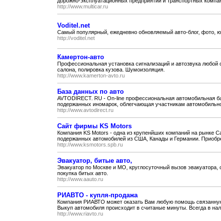
дорожно-эксплуатационных предприятий и транспортных компани
http://www.multicar.ru
Voditel.net
Самый популярный, ежедневно обновляемый авто-блог, фото, юм
http://voditel.net
Камертон-авто
Профессиональная установка сигнализаций и автозвука любой с
салона, полировка кузова. Шумоизоляция.
http://www.kamerton-avto.ru
База данных по авто
AVTODIRECT. RU - On-line профессиональная автомобильная ба
подержанных иномарок, облегчающая участникам автомобильног
http://www.avtodirect.ru
Сайт фирмы KS Motors
Компания KS Motors - одна из крупенйших компаний на рынке 
подержанных автомобилей из США, Канады и Германии. Приобре
http://www.ksmotors.spb.ru
Эвакуатор, битые авто,
Эвакуатор по Москве и МО, круглосуточный вызов эвакуатора, 
покупка битых авто.
http://www.aauto.ru
РИАВТО - купля-продажа
Компания РИАВТО может оказать Вам любую помощь связанную 
Выкуп автомобиля происходит в считаные минуты. Всегда в нали
http://www.riavto.ru