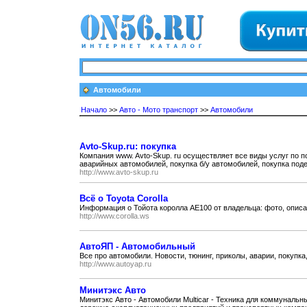
Автомобили
Начало
>>
Авто - Мото транспорт
>>
Автомобили
Avto-Skup.ru: покупка
Компания www. Avto-Skup. ru осуществляет все виды услуг по п
аварийных автомобилей, покупка б/у автомобилей, покупка поде
http://www.avto-skup.ru
Всё о Toyota Corolla
Информация о Тойота королла AE100 от владельца: фото, описан
http://www.corolla.ws
АвтоЯП - Автомобильный
Все про автомобили. Новости, тюнинг, приколы, аварии, покупка
http://www.autoyap.ru
Минитэкс Авто
Минитэкс Авто - Автомобили Multicar - Техника для коммунальн